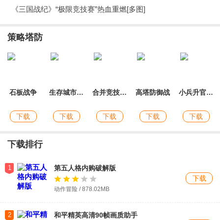
3.玩家在游戏中可以体验到爱情系统的乐趣，与自己的伙伴一起
《三国战纪》“极限竞技赛”热血重燃[多图]
进行挑战任务。
策略塔防
玩家测评
这个游戏简单来说就是一款收集武将，搭配阵法的九宫格推图
的游戏。这是一场非常简单的轻国战对抗。放置挂机类型，不
需要太肝，当然随意。
石板战争
生存城市僵尸基地建设和保卫
合并竞技场战役
高塔防御战
小兵升官记app
以上就是口袋手游网为您提供的国战三国志游戏，欢迎大家收
下载
下载
下载
下载
下载
藏本站网址，如果您觉得这个游戏好玩，可以分享给您的好友
哦。
下载排行
1
第五人格内购破解版
下载
动作冒险 / 878.02MB
2
和平精英高清90帧画质助手