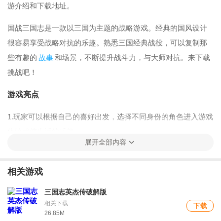
游介绍和下载地址。
国战三国志是一款以三国为主题的战略游戏。经典的国风设计
很容易享受战略对抗的乐趣。熟悉三国经典战役，可以复制那
些有趣的
故事
和场景，不断提升战斗力，与大师对抗。来下载
挑战吧！
游戏亮点
1.玩家可以根据自己的喜好出发，选择不同身份的角色进入游戏
体验武侠生活的乐趣。
展开全部内容
2.游戏的人物和风格都采用了古朴的风格设计，能让玩家感受到
唯美的意境。
相关游戏
3.要在不断的场景中搜索，才能获得更高的技能学习方法，轻松
三国志英杰传破解版
相关下载
击败更多的对手。
下载
26.85M