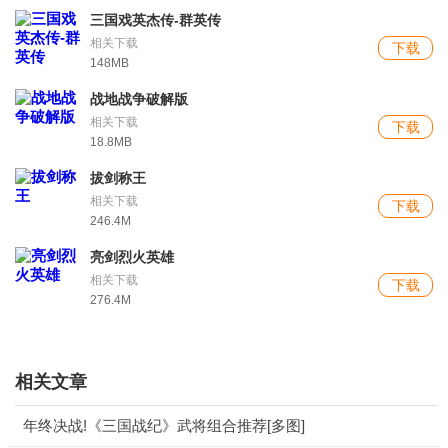
游戏特色
三国戏英杰传-群英传
相关下载
下载
1.可以随时探索不同的地图，快速学习三国的各种武术技能，可
148MB
以更好的击败对手。
战地战争破解版
相关下载
下载
2.游戏中有许多不同的战斗场景，让每个玩家都能找到合适的地
18.8MB
方来测试。
拔剑称王
相关下载
下载
3.只要在不同模式下完成相应的任务，不仅可以轻松获得升级经
246.4M
验，还可以获得更强大的武器。
亮剑烈火英雄
相关下载
游戏优势
下载
276.4M
1.游戏中开始自己的战役的经验，用自己的策略来完成任务。
2.体验经典的游戏模式，爆发自己强大的操作技能消灭所有对
相关文章
手。
年终决战!《三国战纪》武将组合推荐[多图]