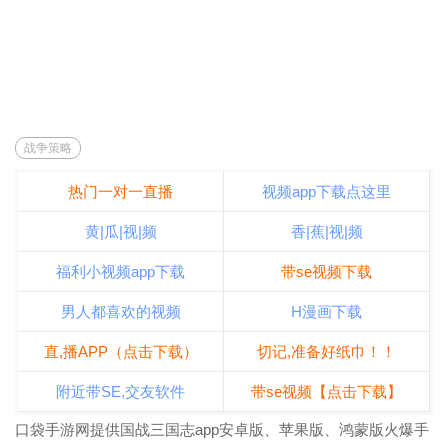
战争策略
热门一对一直播
视频app下载点这里
黄|瓜|视|频
香|蕉|视|频
福利小视频app下载
带se视频下载
男人都喜欢的视频
H漫画下载
直,播APP（点击下载）
切记,准备好纸巾！！
附近带SE,交友软件
带se视频【点击下载】
口袋手游网提供国战三国志app安卓版、苹果版、鸿蒙版火爆手